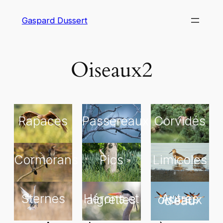
Gaspard Dussert
Oiseaux2
Rapaces
Passereaux
Corvidés
Cormorans
Pics
Limicoles
Sternes
Hérons et aigrettes
Autres oiseaux d’eau